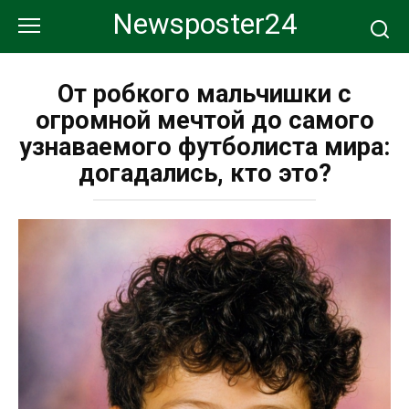
Перейти
Newsposter24
к
контенту
От робкого мальчишки с
огромной мечтой до самого
узнаваемого футболиста мира:
догадались, кто это?