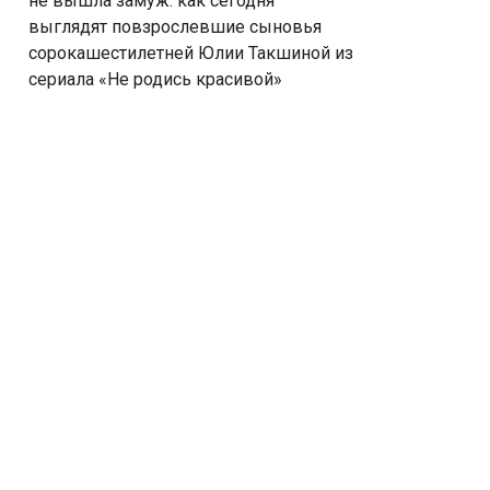
не вышла замуж: как сегодня
выглядят повзрослевшие сыновья
сорокашестилетней Юлии Такшиной из
сериала «Не родись красивой»