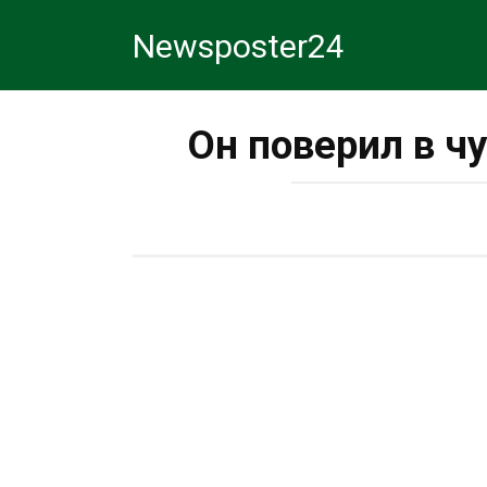
Перейти
Newsposter24
к
контенту
Он поверил в ч