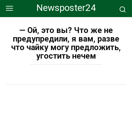
Перейти
Newsposter24
к
контенту
— Ой, это вы? Что же не
предупредили, я вам, разве
что чайку могу предложить,
угостить нечем