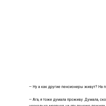
— Ну а как другие пенсионеры живут? На 
— Ага, я тоже думала проживу. Думала, ск
несколько месяцев на эту пенсию пожила 