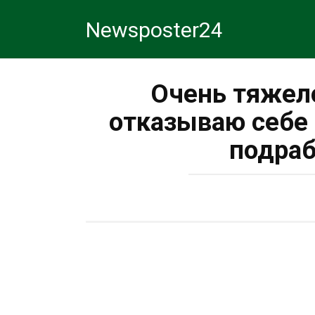
Перейти
Newsposter24
к
контенту
Очень тяжело
отказываю себе 
подраб