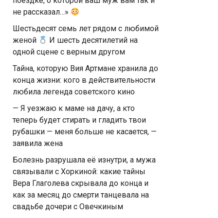
поездке, о которой ваш муж вам так и
не рассказал…»
Шестьдесят семь лет рядом с любимой
женой
И шесть десятилетий на
одной сцене с верным другом
Тайна, которую Вия Артмане хранила до
конца жизни: кого в действительности
любила легенда советского кино
— Я уезжаю к маме на дачу, а кто
теперь будет стирать и гладить твои
рубашки — меня больше не касается, —
заявила жена
Болезнь разрушала её изнутри, а мужа
связывали с Хоркиной: какие тайны
Вера Глаголева скрывала до конца и
как за месяц до смерти танцевала на
свадьбе дочери с Овечкиным