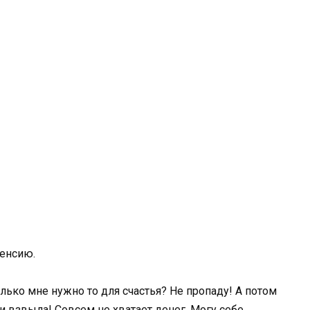
пенсию.
олько мне нужно то для счастья? Не пропаду! А потом
и взвыла! Совсем не хватает денег. Могу себе