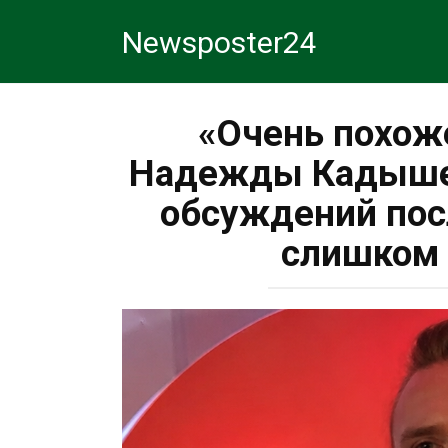
Перейти
Newsposter24
к
контенту
«Очень похож
Надежды Кадышев
обсуждений пос
слишком 