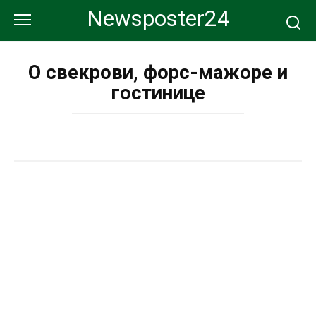
Перейти
Newsposter24
к
контенту
О свекрови, форс-мажоре и
гостинице