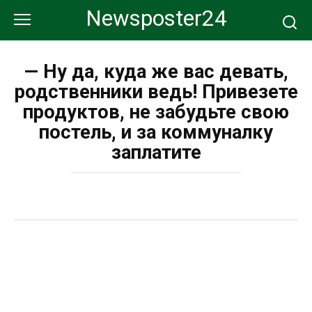
Перейти
Newsposter24
к
контенту
— Ну да, куда же вас девать,
родственники ведь! Привезете
продуктов, не забудьте свою
постель, и за коммуналку
заплатите