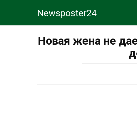
Перейти
Newsposter24
к
контенту
Новая жена не дае
д