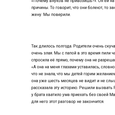
«Почему внуков не привозишь?». Он ей на 
причины. То говорит, что они болеют, то
жену. Мы поверили.
Так длилось полгода. Родители очень ску
очень злая. Мы с папой в это время пили ча
спросила её прямо, почему она не разреш
«А она на меня глазами уставилась, словно
что не знала, что мы детей горим желанием
она уже шесть месяцев не видит и не слыш
рассказала эту историю. Решили вызвать Р
у брата хватило ума приехать без своей М
для него этот разговор не закончится.