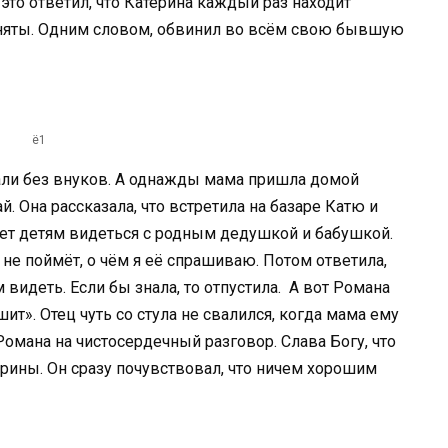
это ответил, что Катерина каждый раз находит
 заняты. Одним словом, обвинил во всём свою бывшую
ё1
чали без внуков. А однажды мама пришла домой
й. Она рассказала, что встретила на базаре Катю и
ает детям видеться с родным дедушкой и бабушкой.
 не поймёт, о чём я её спрашиваю. Потом ответила,
 видеть. Если бы знала, то отпустила. А вот Романа
ит». Отец чуть со стула не свалился, когда мама ему
омана на чистосердечный разговор. Слава Богу, что
арины. Он сразу почувствовал, что ничем хорошим