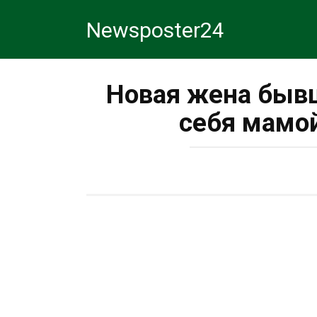
Перейти
Newsposter24
к
контенту
Новая жена быв
себя мамой