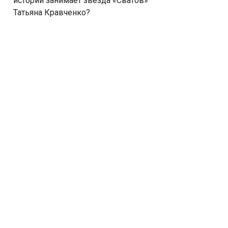
истории занимает звезда «Сватов»
Татьяна Кравченко?