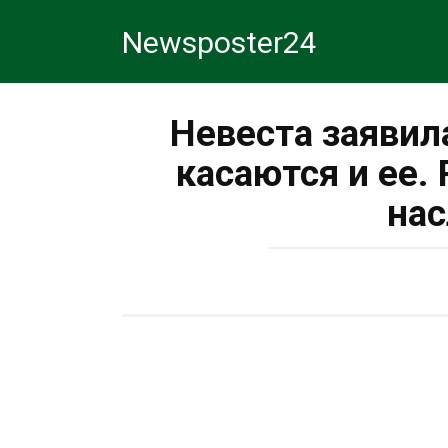
Перейти
Newsposter24
к
контенту
Невеста заявил
касаются и ее. 
нас