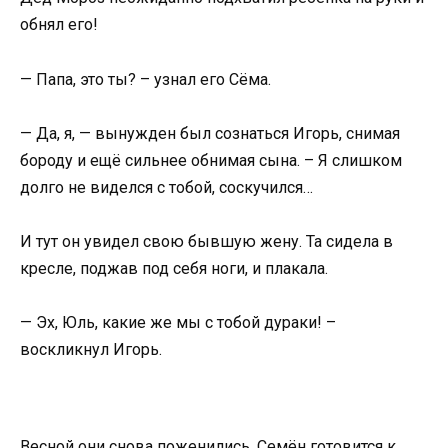
обнял его!
— Папа, это ты? – узнал его Сёма.
— Да, я, — вынужден был сознаться Игорь, снимая
бороду и ещё сильнее обнимая сына. – Я слишком
долго не виделся с тобой, соскучился…
И тут он увидел свою бывшую жену. Та сидела в
кресле, поджав под себя ноги, и плакала.
— Эх, Юль, какие же мы с тобой дураки! –
воскликнул Игорь.
Весной они снова поженились. Семён готовится к