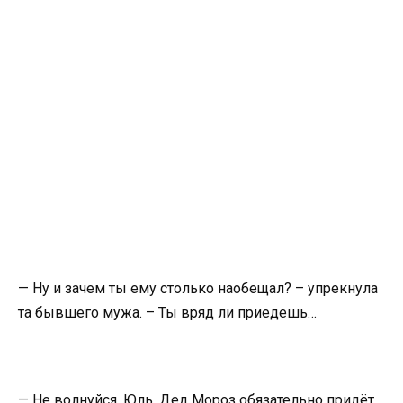
— Ну и зачем ты ему столько наобещал? – упрекнула
та бывшего мужа. – Ты вряд ли приедешь…
— Не волнуйся, Юль. Дед Мороз обязательно придёт,