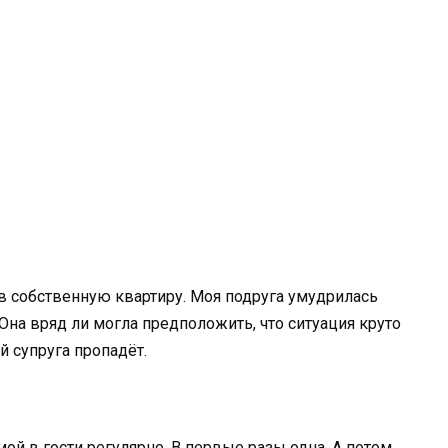
 в собственную квартиру. Моя подруга умудрилась
 Она вряд ли могла предположить, что ситуация круто
й супруга пропадёт.
ой в гости регулярно. В первые разы одна. А потом