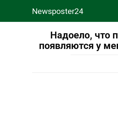
Перейти
Newsposter24
к
контенту
Надоело, что 
появляются у м