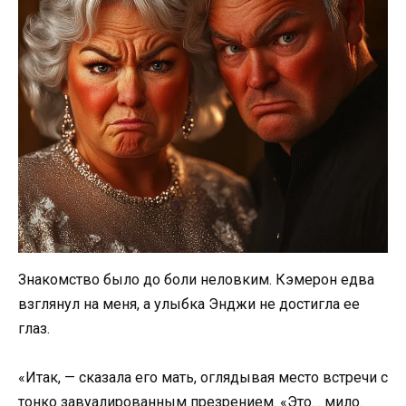
Знакомство было до боли неловким. Кэмерон едва
взглянул на меня, а улыбка Энджи не достигла ее
глаз.
«Итак, — сказала его мать, оглядывая место встречи с
тонко завуалированным презрением. «Это… мило.