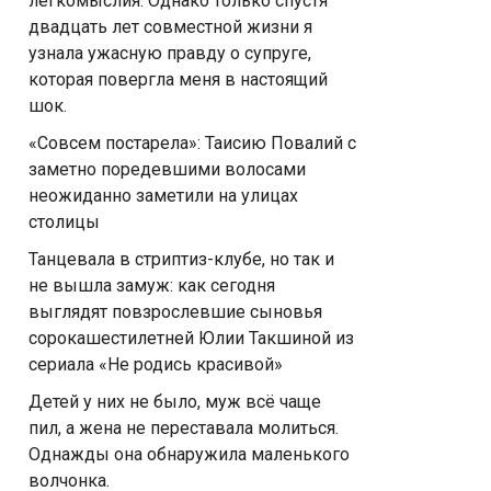
легкомыслия. Однако только спустя
двадцать лет совместной жизни я
узнала ужасную правду о супруге,
которая повергла меня в настоящий
шок.
«Совсем постарела»: Таисию Повалий с
заметно поредевшими волосами
неожиданно заметили на улицах
столицы
Танцевала в стриптиз-клубе, но так и
не вышла замуж: как сегодня
выглядят повзрослевшие сыновья
сорокашестилетней Юлии Такшиной из
сериала «Не родись красивой»
Детей у них не было, муж всё чаще
пил, а жена не переставала молиться.
Однажды она обнаружила маленького
волчонка.