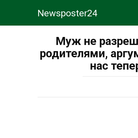
Перейти
Newsposter24
к
контенту
Муж не разреш
родителями, аргум
нас тепе