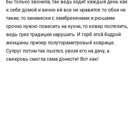
бы только звонила, так ведь ходит каждый день как
к себе домой и вечно ей все не нравится: то обои не
такие, то занавески с ламбрекенами и рюшами
срочно нужно повесить на кухне, то ковер постелить,
ведь грех традиции нарушать. И горб этой бодрой
женщины припер полутораметровый коврище.
Супруг потом так пыхтел, увозя его на дачу, а
свекровь смогла сама донести! Вот как!