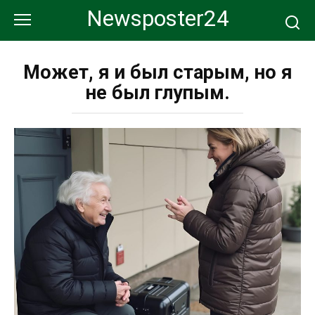
Перейти
Newsposter24
к
контенту
Может, я и был старым, но я
не был глупым.