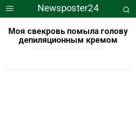
Перейти
Newsposter24
к
контенту
Моя свекровь помыла голову
депиляционным кремом