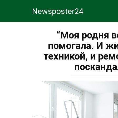
Перейти
Newsposter24
к
контенту
“Моя родня в
помогала. И ж
техникой, и рем
посканда