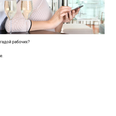
игадой рабочих?
е.