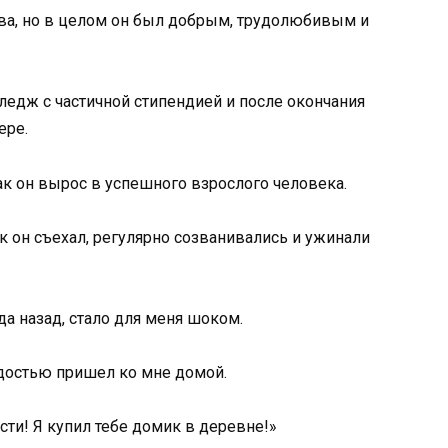
тва, но в целом он был добрым, трудолюбивым и
ледж с частичной стипендией и после окончания
ере.
ак он вырос в успешного взрослого человека.
к он съехал, регулярно созванивались и ужинали
да назад, стало для меня шоком.
адостью пришел ко мне домой.
ости! Я купил тебе домик в деревне!»