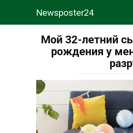
Перейти
Newsposter24
к
контенту
Мой 32-летний с
рождения у мен
разр