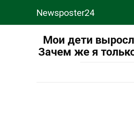
Перейти
Newsposter24
к
контенту
Мои дети вырос
Зачем же я тольк