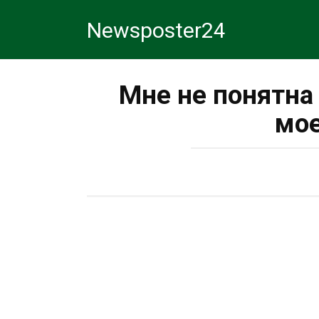
Перейти
Newsposter24
к
контенту
Мне не понятна
мое