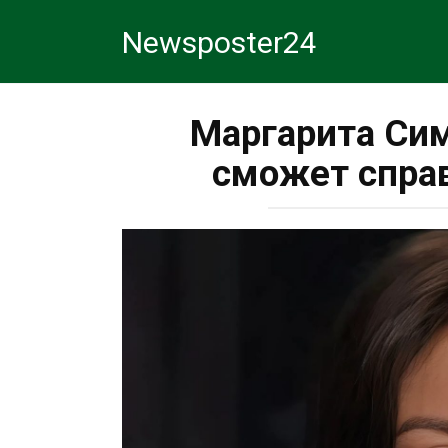
Перейти
Newsposter24
к
контенту
Маргарита Сим
сможет справ