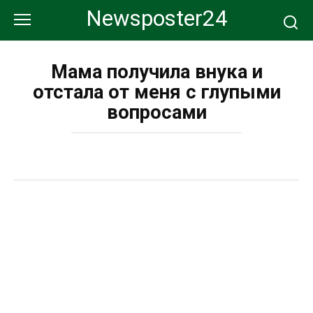
Перейти
Newsposter24
к
контенту
Мама получила внука и
отстала от меня с глупыми
вопросами