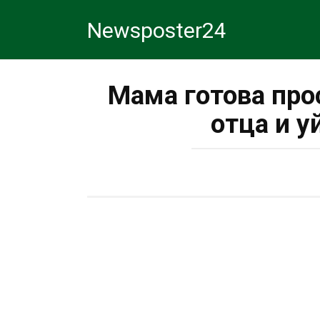
Перейти
Newsposter24
к
контенту
Мама готова про
отца и у