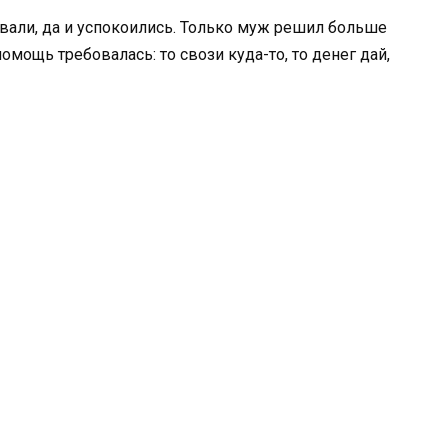
евали, да и успокоились. Только муж решил больше
омощь требовалась: то свози куда-то, то денег дай,