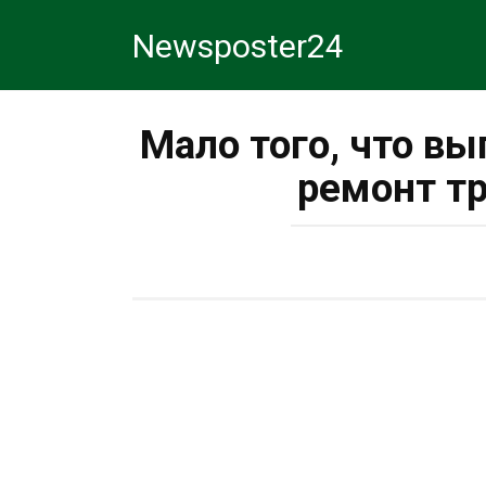
Перейти
Newsposter24
к
контенту
Мало того, что вы
ремонт т