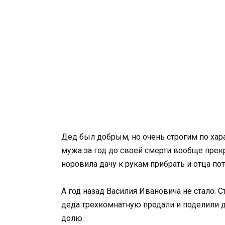
Дед был добрым, но очень строгим по хара
мужа за год до своей смерти вообще прекр
норовила дачу к рукам прибрать и отца по
А год назад Василия Ивановича не стало. С
деда трехкомнатную продали и поделили де
долю.