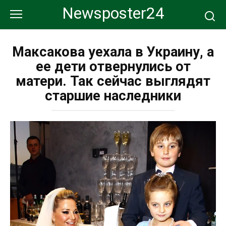
Перейти
Newsposter24
к
контенту
Максакова уехала в Украину, а
ее дети отвернулись от
матери. Так сейчас выглядят
старшие наследники