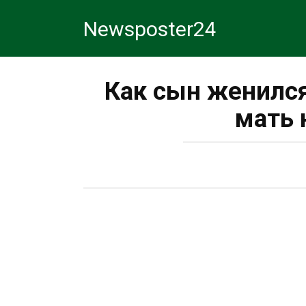
Перейти
Newsposter24
к
контенту
Как сын женился
мать 