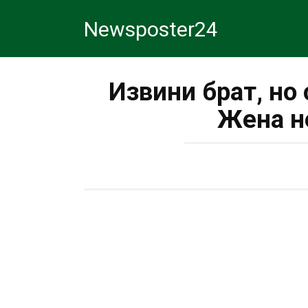
Перейти
Newsposter24
к
контенту
Извини брат, но
Жена н