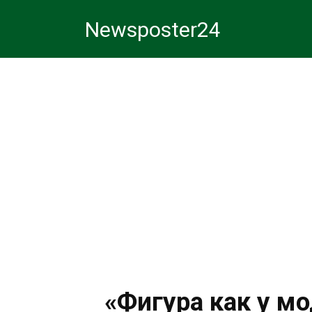
Перейти
Newsposter24
к
контенту
«Фигура как у м