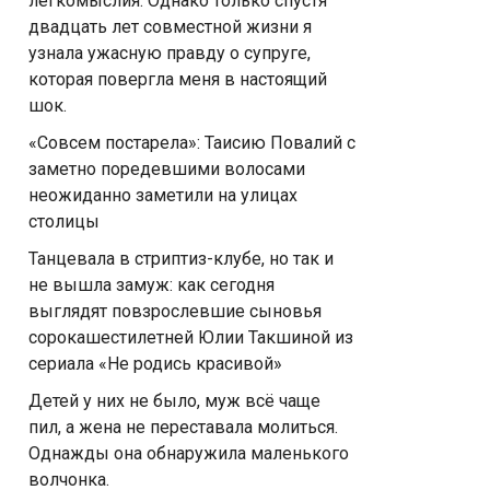
легкомыслия. Однако только спустя
двадцать лет совместной жизни я
узнала ужасную правду о супруге,
которая повергла меня в настоящий
шок.
«Совсем постарела»: Таисию Повалий с
заметно поредевшими волосами
неожиданно заметили на улицах
столицы
Танцевала в стриптиз-клубе, но так и
не вышла замуж: как сегодня
выглядят повзрослевшие сыновья
сорокашестилетней Юлии Такшиной из
сериала «Не родись красивой»
Детей у них не было, муж всё чаще
пил, а жена не переставала молиться.
Однажды она обнаружила маленького
волчонка.