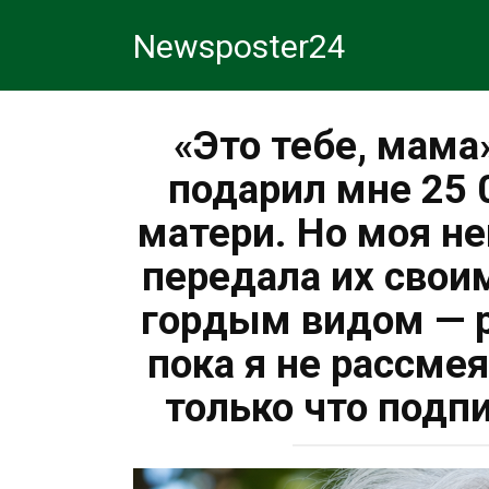
Перейти
Newsposter24
к
контенту
«Это тебе, мама
подарил мне 25 
матери. Но моя не
передала их свои
гордым видом — р
пока я не рассмея
только что подп