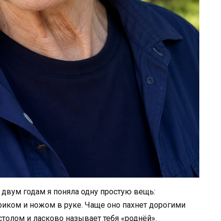
 двум годам я поняла одну простую вещь:
риком и ножом в руке. Чаще оно пахнет дорогими
толом и ласково называет тебя «роднёй».