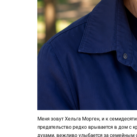
Меня зовут Хельга Морген, и к семидесяти
предательство редко врывается в дом с к
духами, вежливо улыбается за семейным с