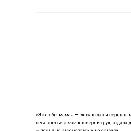
«Это тебе, мама», — сказал сын и передал
невестка вырвала конверт из рук, отдала
— пока я не рассмеялась и не сказала…