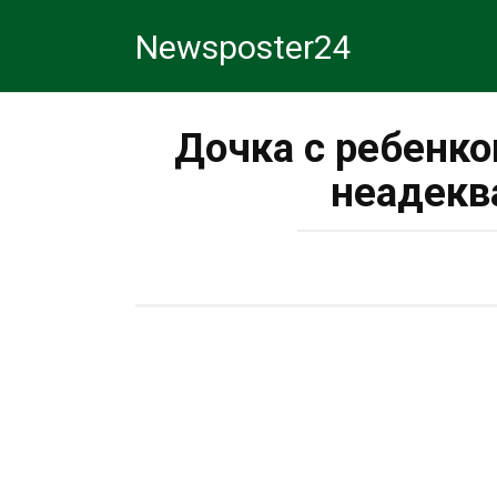
Перейти
Newsposter24
к
контенту
Дочка с ребенко
неадекв