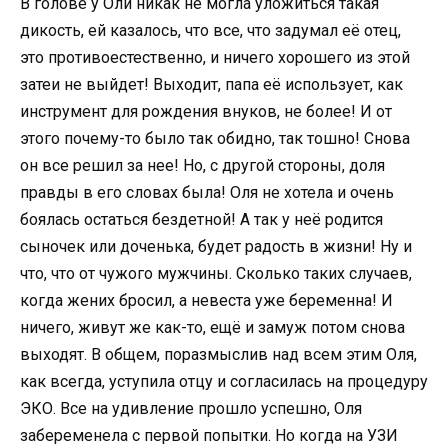
В голове у Оли никак не могла уложиться такая
дикость, ей казалось, что все, что задумал её отец,
это противоестественно, и ничего хорошего из этой
затеи не выйдет! Выходит, папа её использует, как
инструмент для рождения внуков, не более! И от
этого почему-то было так обидно, так тошно! Снова
он все решил за нее! Но, с другой стороны, доля
правды в его словах была! Оля не хотела и очень
боялась остаться бездетной! А так у неё родится
сыночек или доченька, будет радость в жизни! Ну и
что, что от чужого мужчины. Сколько таких случаев,
когда жених бросил, а невеста уже беременна! И
ничего, живут же как-то, ещё и замуж потом снова
выходят. В общем, поразмыслив над всем этим Оля,
как всегда, уступила отцу и согласилась на процедуру
ЭКО. Все на удивление прошло успешно, Оля
забеременела с первой попытки. Но когда на УЗИ