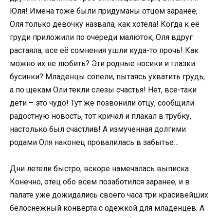
Юля! Имена тоже были придуманы отцом заранее,
Оля только девочку назвала, как хотела! Когда к её
груди приложили по очереди малюток, Оля вдруг
растаяла, все её сомнения ушли куда-то прочь! Как
можно их не любить? Эти родные носики и глазки
бусинки? Младенцы сопели, пытаясь ухватить грудь,
а по щекам Оли текли слезы счастья! Нет, все-таки
дети – это чудо! Тут же позвонили отцу, сообщили
радостную новость, тот кричал и плакал в трубку,
настолько был счастлив! А измученная долгими
родами Оля наконец провалилась в забытье…
Дни летели быстро, вскоре намечалась выписка.
Конечно, отец обо всем позаботился заранее, и в
палате уже дожидались своего часа три красивейших
белоснежный конверта с одежкой для младенцев. А