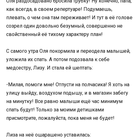
Оля раздосадовано бросила трубку! Ну конечно, папа,
как всегда, в своем репертуаре! Подумаешь,
плевать, о чем она там переживает! И тут в её голове
созрел один довольно безумный, совершенно не
свойственный её тихому характеру план!
С самого утра Оля покормила и переодела малышей,
уложила их спать. А потом подозвала к себе
медсестру, Лизу. И стала ей шептать:
-Милая, помоги мне! Отпусти на полчасика! Я хоть на
улицу выйду, воздухом подышу, и в магазин забегу
на минутку! Все равно малыши ещё час минимум
спать будут! Только за моими детишками
присмотрите, пожалуйста, пока меня не будет!
Лиза на неё ошарашено уставилась: