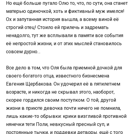
Но ещё больше пугало Олю то, что, по сути, она станет
матерью одиночкой, хоть и фиктивный муж имелся!
Ох и запутанная история вышла, а всему виной её
строгий отец! Стоило ей прилечь и задремать
ненадолго, тут же всплывали в памяти все события
её непростой жизни, и от этих мыслей становилось
совсем дурно…
Все дело в том, что Оля была приемной дочкой для
своего богатого отца, известного бизнесмена
Евгения Щербакова. Он удочерил её в пятилетнем
возрасте, и никогда не скрывал этого, наоборот,
скорее гордился своим поступком. О той, другой
жизни в приюте девочка почти ничего не помнила,
лишь какие-то обрывки: крики визгливой противной
нянечки тети Поли, невкусный пресный суп, и
постоянные тычки, и поддевки детворы. ещё с того