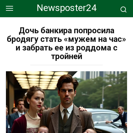
Перейти
Newsposter24
к
контенту
Дочь банкира попросила
бродягу стать «мужем на час»
и забрать ее из роддома с
тройней