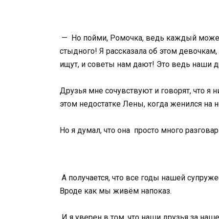
— Но пойми, Ромочка, ведь каждый может 
стыдного! Я рассказала об этом девочкам,
ищут, и советы нам дают! Это ведь наши 
Друзья мне сочувствуют и говорят, что я н
этом недостатке Лены, когда женился на н
Но я думал, что она просто много разгова
А получается, что все годы нашей супруже
Вроде как мы живём напоказ.
И я уверен в том, что наши друзья за на