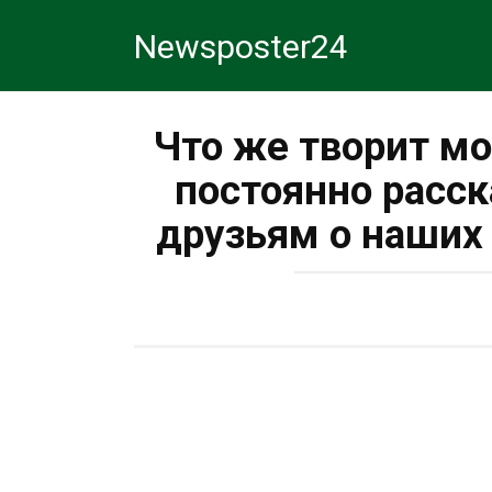
Перейти
Newsposter24
к
контенту
Что же творит м
постоянно расс
друзьям о наших