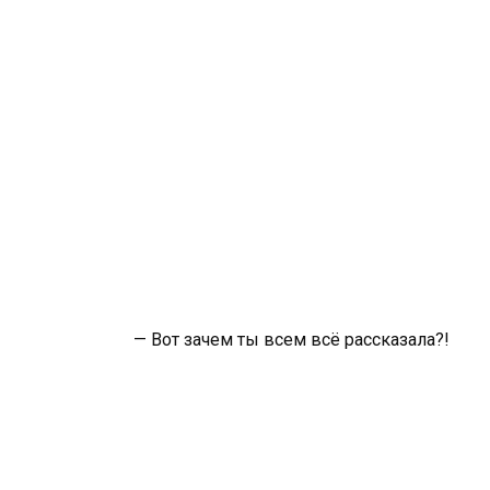
— Вот зачем ты всем всё рассказала?!