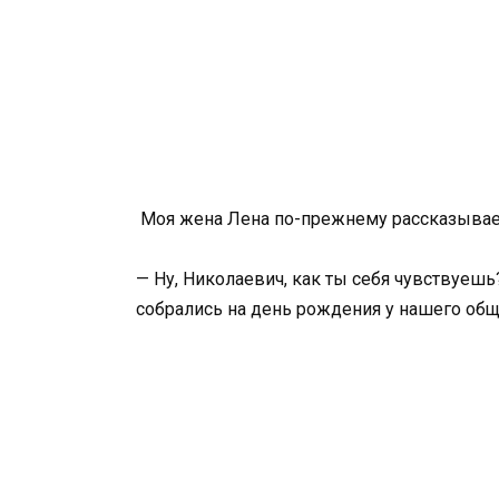
Моя жена Лена по-прежнему рассказывает в
— Ну, Николаевич, как ты себя чувствуешь
собрались на день рождения у нашего общ