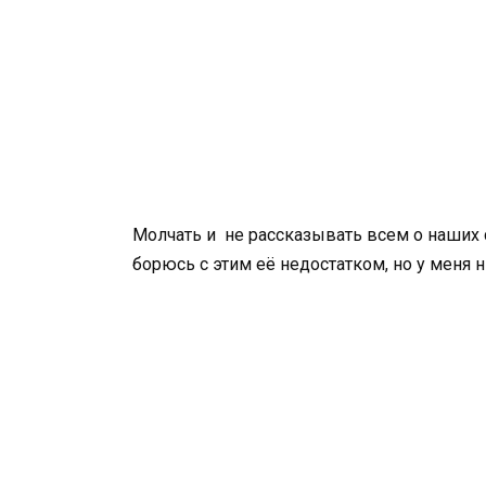
Молчать и не рассказывать всем о наших 
борюсь с этим её недостатком, но у меня н