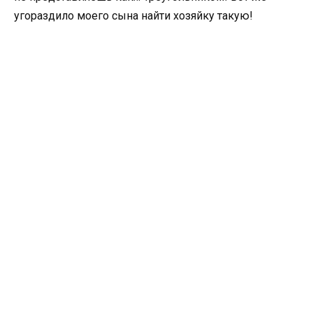
угораздило моего сына найти хозяйку такую!