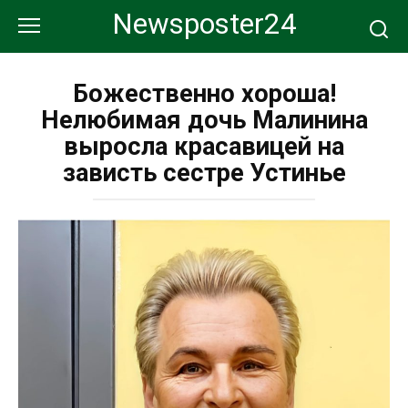
Перейти
Newsposter24
к
контенту
Божественно хороша!
Нелюбимая дочь Малинина
выросла красавицей на
зависть сестре Устинье