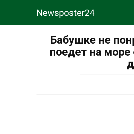
Перейти
Newsposter24
к
контенту
Бабушке не пон
поедет на море
д