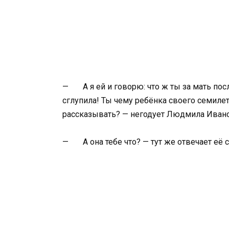
— А я ей и говорю: что ж ты за мать пос
сглупила! Ты чему ребёнка своего семиле
рассказывать? — негодует Людмила Ивано
— А она тебе что? — тут же отвечает её с