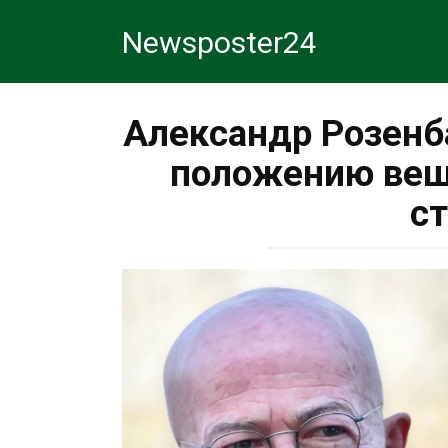
Перейти
Newsposter24
к
контенту
Александр Розенб
положению веще
с