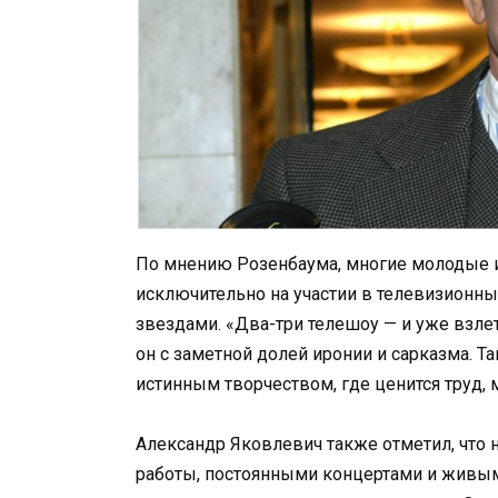
По мнению Розенбаума, многие молодые и
исключительно на участии в телевизионных
звездами. «Два-три телешоу — и уже взлет
он с заметной долей иронии и сарказма. Та
истинным творчеством, где ценится труд, 
Александр Яковлевич также отметил, что 
работы, постоянными концертами и живы