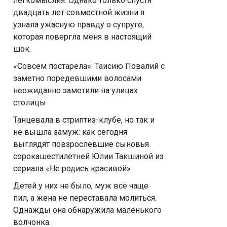
легкомыслия. Однако только спустя
двадцать лет совместной жизни я
узнала ужасную правду о супруге,
которая повергла меня в настоящий
шок.
«Совсем постарела»: Таисию Повалий с
заметно поредевшими волосами
неожиданно заметили на улицах
столицы
Танцевала в стриптиз-клубе, но так и
не вышла замуж: как сегодня
выглядят повзрослевшие сыновья
сорокашестилетней Юлии Такшиной из
сериала «Не родись красивой»
Детей у них не было, муж всё чаще
пил, а жена не переставала молиться.
Однажды она обнаружила маленького
волчонка.