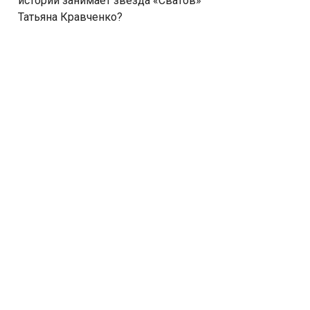
истории занимает звезда «Сватов»
Татьяна Кравченко?